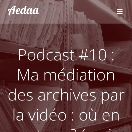
Aller
Aedaa
au
contenu
Podcast #10 :
Ma médiation
des archives par
la vidéo : où en