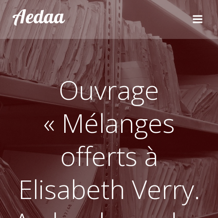
Aller
Aedaa
au
contenu
Ouvrage
« Mélanges
offerts à
Elisabeth Verry.