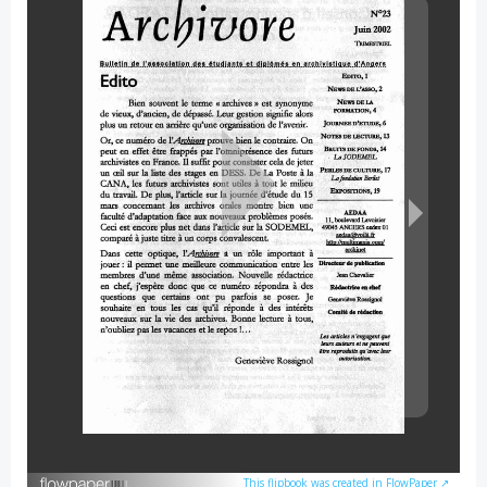
This flipbook was created in FlowPaper ↗