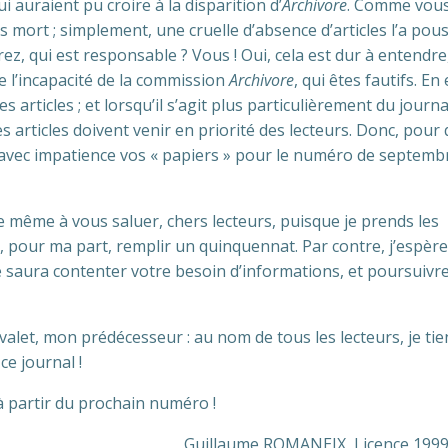
i auraient pu croire à la disparition d’
Archivore
. Comme vou
s mort ; simplement, une cruelle d’absence d’articles l’a pou
z, qui est responsable ? Vous ! Oui, cela est dur à entendre
re l’incapacité de la commission
Archivore
, qui êtes fautifs. En 
s articles ; et lorsqu’il s’agit plus particulièrement du journa
es articles doivent venir en priorité des lecteurs. Donc, pour
avec impatience vos « papiers » pour le numéro de septemb
de même à vous saluer, chers lecteurs, puisque je prends les
, pour ma part, remplir un quinquennat. Par contre, j’espère
saura contenter votre besoin d’informations, et poursuivr
alet, mon prédécesseur : au nom de tous les lecteurs, je tien
ce journal !
à partir du prochain numéro !
Guillaume ROMANEIX, Licence 1999