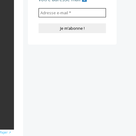
wPaper ↗