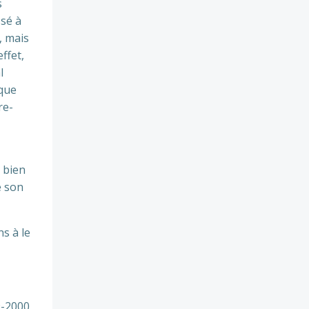
s
ssé à
, mais
effet,
l
 que
re-
 bien
e son
s à le
-2000.