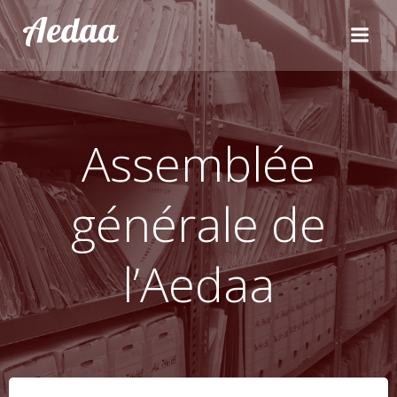
Aller
Aedaa
au
contenu
Assemblée
générale de
l’Aedaa