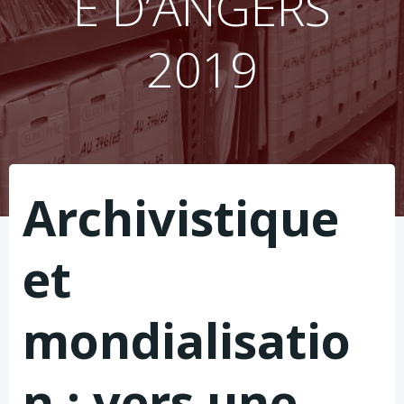
E D’ANGERS
2019
Archivistique
et
mondialisatio
n : vers une