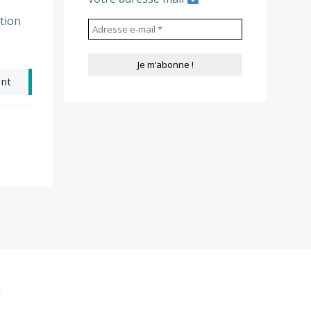
tion
ant
i