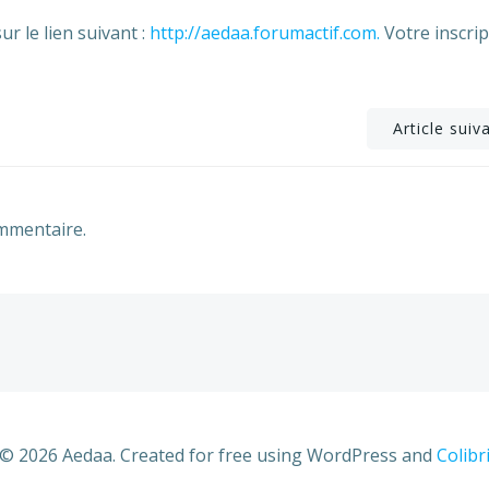
r le lien suivant :
http://aedaa.forumactif.com.
Votre inscrip
Post
Article suiv
navigation
mmentaire.
© 2026 Aedaa. Created for free using WordPress and
Colibr