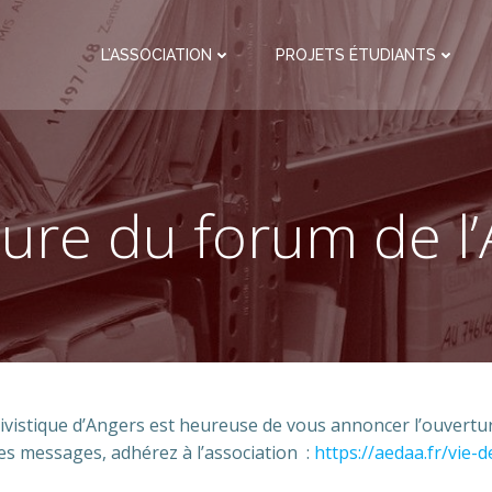
L’ASSOCIATION
PROJETS ÉTUDIANTS
ure du forum de l’
hivistique d’Angers est heureuse de vous annoncer l’ouvertu
 des messages, adhérez à l’association :
https://aedaa.fr/vie-d