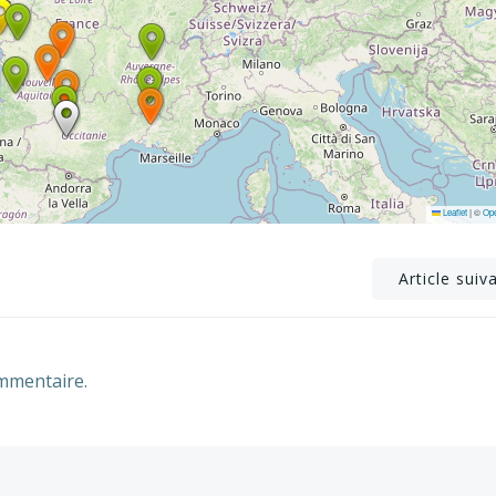
Leaflet
|
©
Op
Post
Article suiv
navigation
mmentaire.