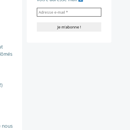
ut
plômés
2)
e nous