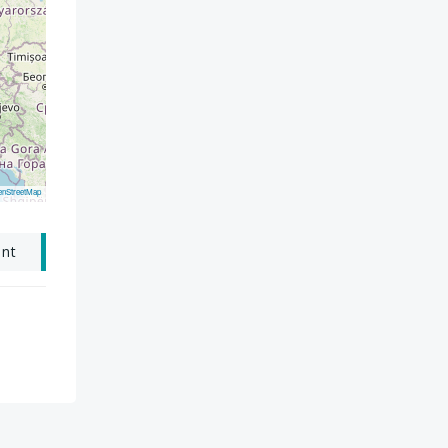
enStreetMap
ant