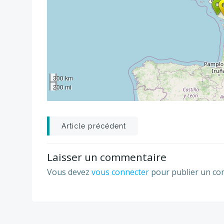
300 km
200 mi
Post
Article précédent
navigation
Laisser un commentaire
Vous devez
vous connecter
pour publier un co