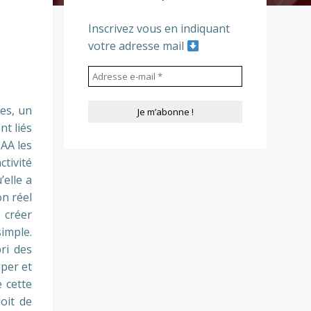
Inscrivez vous en indiquant
votre adresse mail
es, un
nt liés
DAA les
ctivité
’elle a
on réel
 créer
simple.
ri des
per et
e cette
oit de