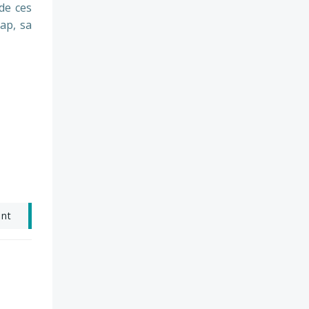
de ces
cap, sa
ant