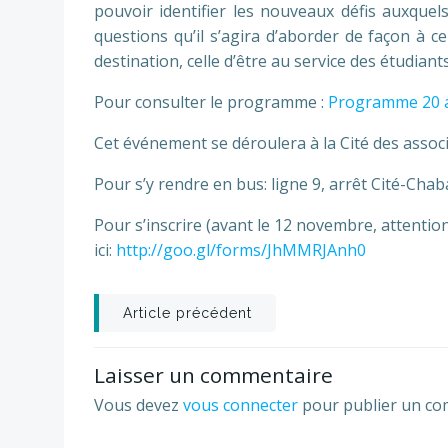
pouvoir identifier les nouveaux défis auxquel
questions qu’il s’agira d’aborder de façon à c
destination, celle d’être au service des étudiants
Pour consulter le programme :
Programme 20 
Cet événement se déroulera à la Cité des associ
Pour s’y rendre en bus: ligne 9, arrêt Cité-Cha
Pour s’inscrire (avant le 12 novembre, attention
ici:
http://goo.gl/forms/JhMMRJAnh0
Post
Article précédent
navigation
Laisser un commentaire
Vous devez
vous connecter
pour publier un co