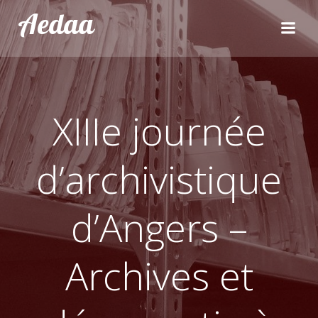
Aller
Aedaa
au
contenu
XIIIe journée
d’archivistique
d’Angers –
Archives et