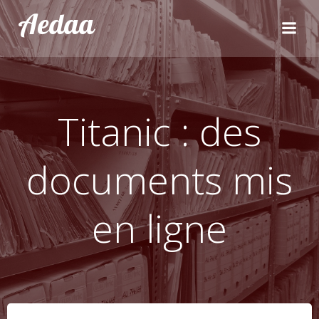
Aller
Aedaa
au
contenu
Titanic : des
documents mis
en ligne