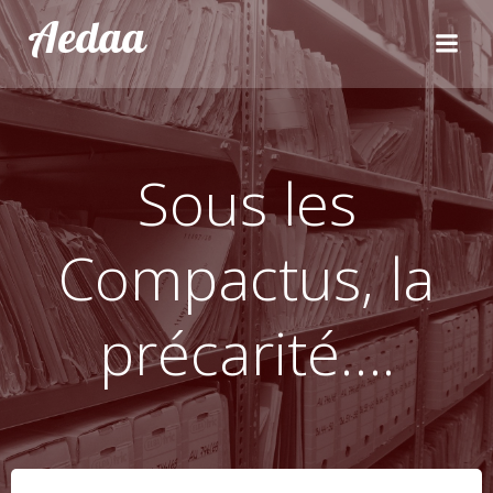
Aller
Aedaa
au
contenu
Sous les
Compactus, la
précarité….