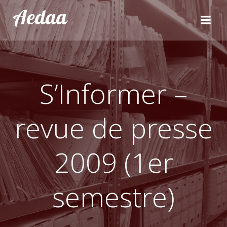
Aller
Aedaa
au
contenu
S’Informer –
revue de presse
2009 (1er
semestre)