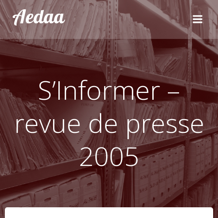
Aller
Aedaa
au
contenu
S’Informer –
revue de presse
2005