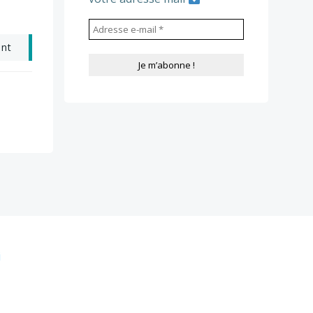
ant
i