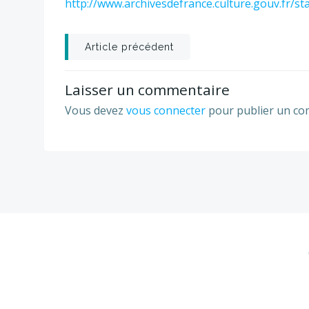
http://www.archivesdefrance.culture.gouv.fr/st
Post
Article précédent
navigation
Laisser un commentaire
Vous devez
vous connecter
pour publier un co