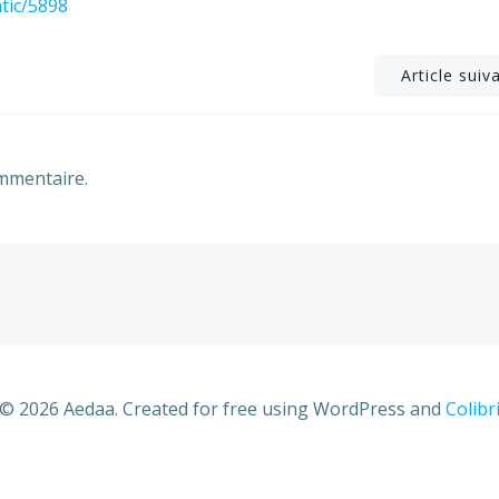
atic/5898
Post
Article suiv
navigation
mmentaire.
© 2026 Aedaa. Created for free using WordPress and
Colibr