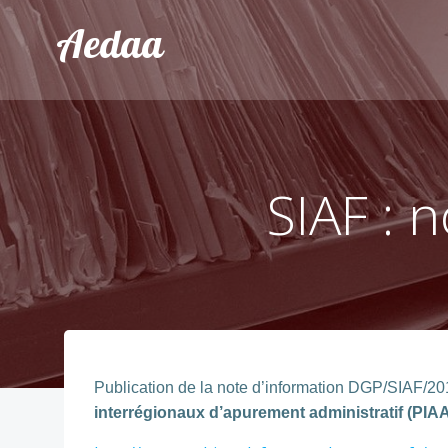
Aller
Aedaa
au
contenu
SIAF : 
Publication de la note d’information DGP/SIAF/20
interrégionaux d’apurement administratif
(PIAA