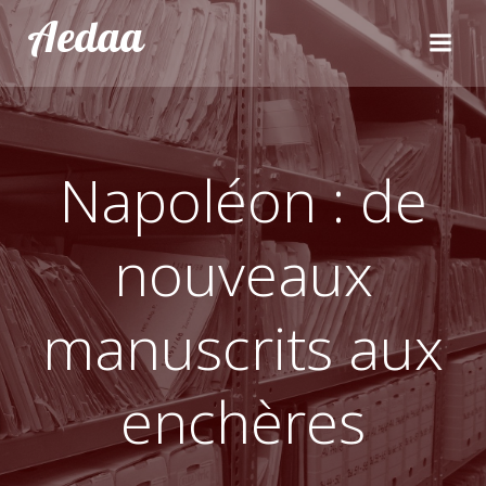
Aller
Aedaa
au
contenu
Napoléon : de
nouveaux
manuscrits aux
enchères