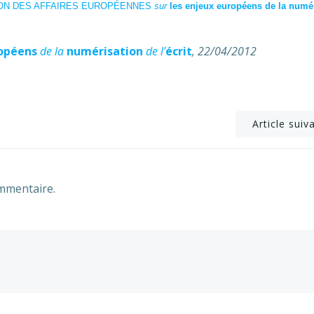
ON DES AFFAIRES EUROPÉENNES
sur
les enjeux européens de la numé
opéens
de la
numérisation
de l’
écrit
, 22/04/2012
Post
Article suiv
navigation
mmentaire.