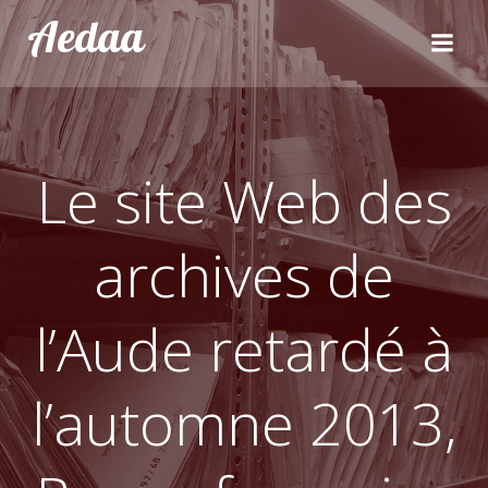
Aller
Aedaa
au
contenu
Le site Web des
archives de
l’Aude retardé à
l’automne 2013,