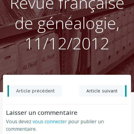
Revue française
de généalogie,
11/12/2012
Post
Post
Article suivant
Article précédent
navigation
navigation
Laisser un commentaire
Vous devez
vous connecter
pour publier un
commentaire.