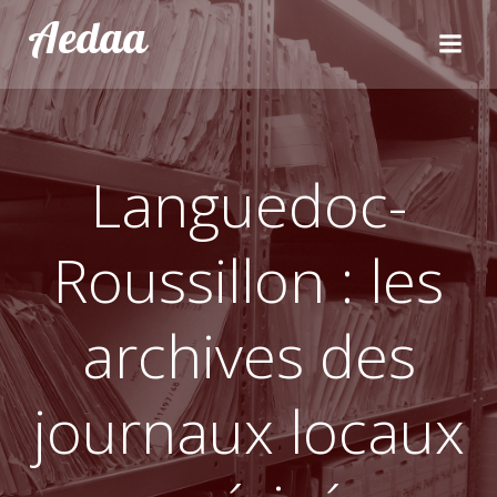
Aller
Aedaa
au
contenu
Languedoc-
Roussillon : les
archives des
journaux locaux