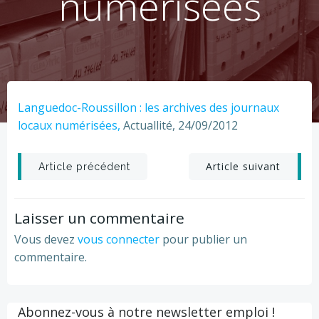
numérisées
Languedoc-Roussillon : les archives des journaux
locaux numérisées,
Actuallité, 24/09/2012
Post
Post
Article suivant
Article précédent
navigation
navigation
Laisser un commentaire
Vous devez
vous connecter
pour publier un
commentaire.
Abonnez-vous à notre newsletter emploi !