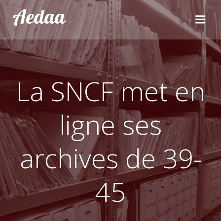
Aller
Aedaa
au
contenu
La SNCF met en
ligne ses
archives de 39-
45