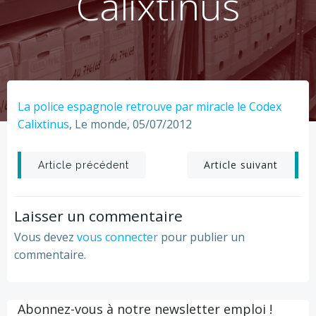
Calixtinus
La police espagnole retrouve par miracle le Codex
Calixtinus
, Le monde, 05/07/2012
Post
Post
Article suivant
Article précédent
navigation
navigation
Laisser un commentaire
Vous devez
vous connecter
pour publier un
commentaire.
Abonnez-vous à notre newsletter emploi !