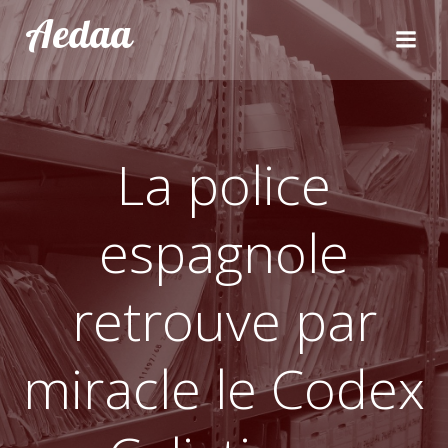
Aller
Aedaa
au
contenu
La police
espagnole
retrouve par
miracle le Codex