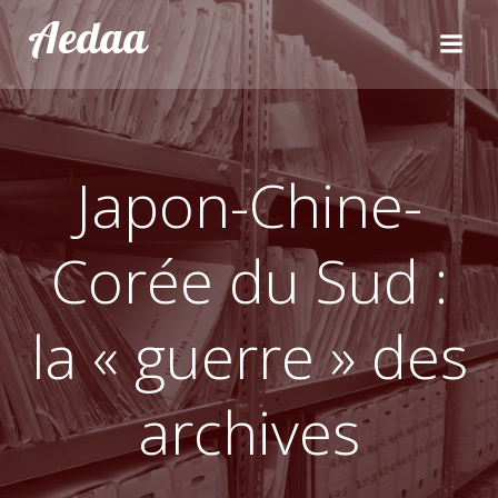
Aller
Aedaa
au
contenu
Japon-Chine-
Corée du Sud :
la « guerre » des
archives