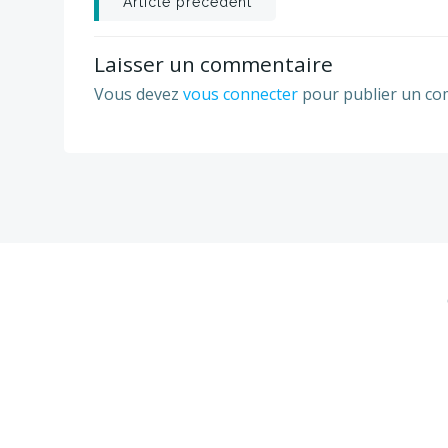
Post
Article précédent
navigation
Laisser un commentaire
Vous devez
vous connecter
pour publier un co