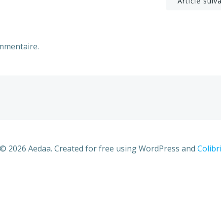
Post
Article suiv
navigation
mmentaire.
© 2026 Aedaa. Created for free using WordPress and
Colibr