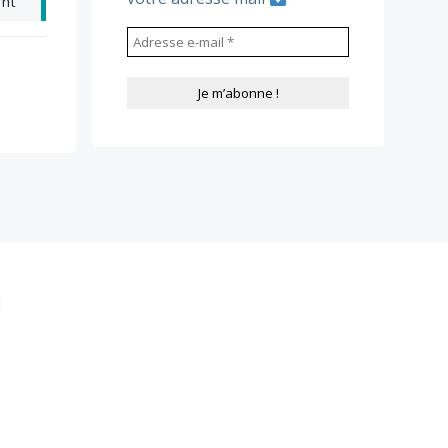
ant
i