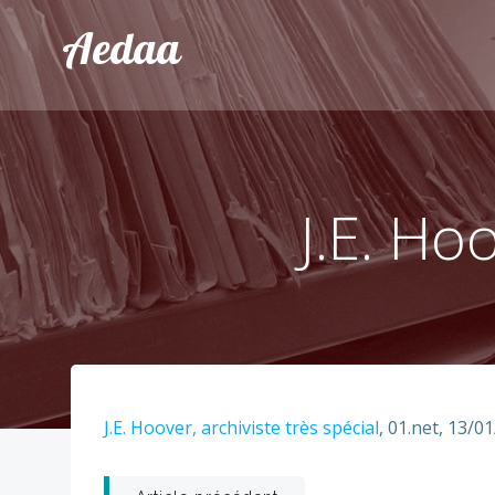
Aller
Aedaa
au
contenu
J.E. Ho
J.E. Hoover, archiviste très spécial
, 01.net, 13/0