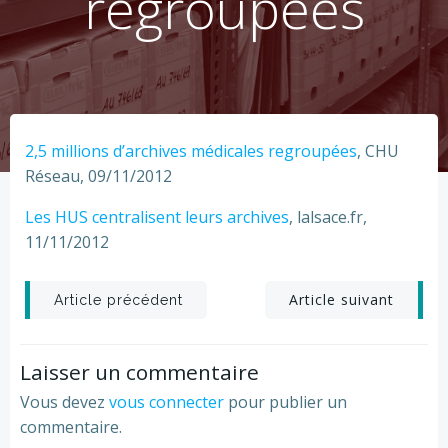
regroupées
2,5 millions d’archives médicales regroupées
, CHU
Réseau, 09/11/2012
Les HUS centralisent leurs archives
, lalsace.fr,
11/11/2012
Post
Post
Article suivant
Article précédent
navigation
navigation
Laisser un commentaire
Vous devez
vous connecter
pour publier un
commentaire.