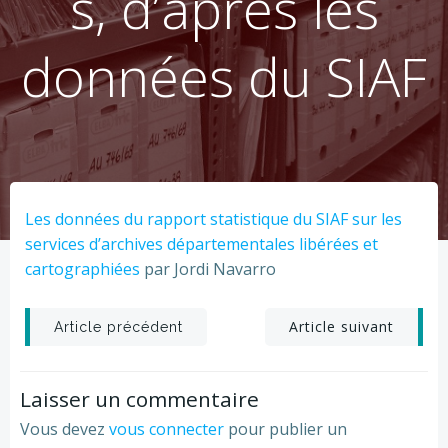
s, d’après les
données du SIAF
Les données du rapport statistique du SIAF sur les
services d’archives départementales libérées et
cartographiées
par Jordi Navarro
Post
Post
Article suivant
Article précédent
navigation
navigation
Laisser un commentaire
Vous devez
vous connecter
pour publier un