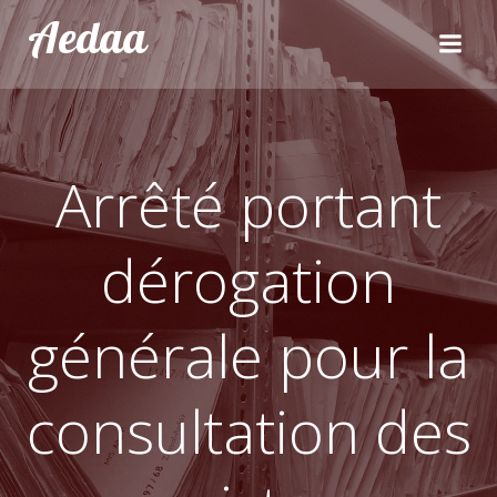
Aller
Aedaa
au
contenu
Arrêté portant
dérogation
générale pour la
consultation des