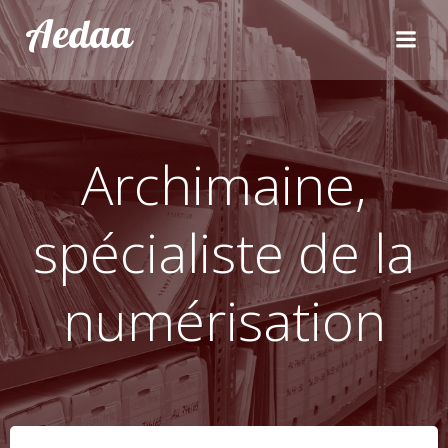
Aller
Aedaa
au
contenu
Archimaine,
spécialiste de la
numérisation