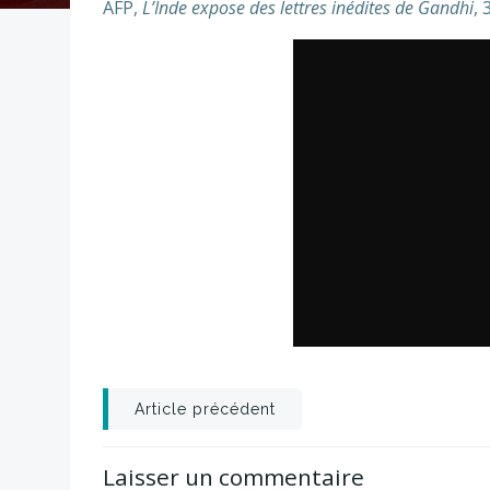
AFP,
L’Inde expose des lettres inédites de Gandhi
, 
Post
Article précédent
navigation
Laisser un commentaire