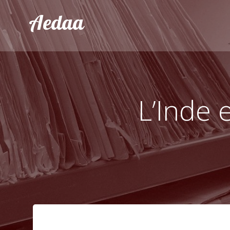
Aller
Aedaa
au
contenu
L’Inde 