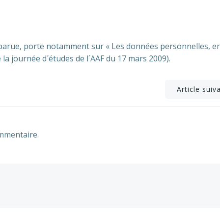
 parue, porte notamment sur « Les données personnelles, e
de la journée d´études de l´AAF du 17 mars 2009).
Post
Article suiv
navigation
mmentaire.