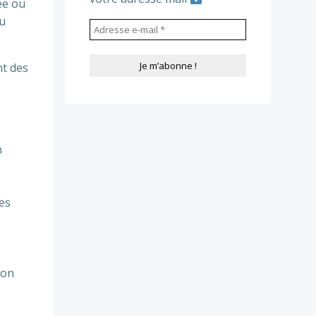
ée ou
ou
nt des
n
les
ion