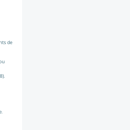
nts de
 ou
8).
e.