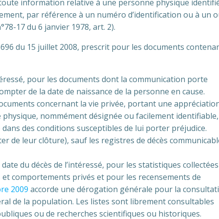
oute information relative à une personne physique identifi
ctement, par référence à un numéro d’identification ou à un 
°78-17 du 6 janvier 1978, art. 2).
8-696 du 15 juillet 2008, prescrit pour les documents contena
ntéressé, pour les documents dont la communication porte
compter de la date de naissance de la personne en cause.
documents concernant la vie privée, portant une appréciatio
 physique, nommément désignée ou facilement identifiable,
ans des conditions susceptibles de lui porter préjudice.
pter de leur clôture), sauf les registres de décès communicab
date du décès de l’intéressé, pour les statistiques collectées
ts et comportements privés et pour les recensements de
bre 2009
accorde une dérogation générale pour la consultat
al de la population. Les listes sont librement consultables
publiques ou de recherches scientifiques ou historiques.