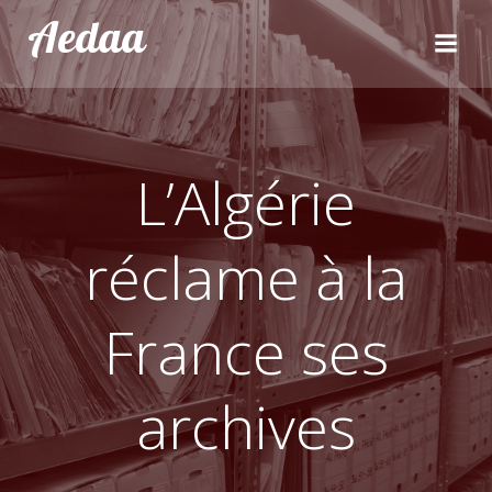
Aller
Aedaa
au
contenu
L’Algérie
réclame à la
France ses
archives