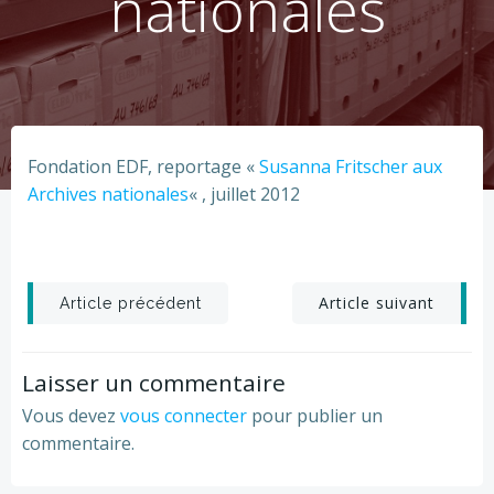
nationales
Fondation EDF, reportage «
Susanna Fritscher aux
Archives nationales
« , juillet 2012
Post
Post
Article suivant
Article précédent
navigation
navigation
Laisser un commentaire
Vous devez
vous connecter
pour publier un
commentaire.