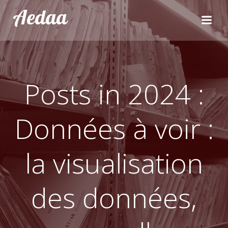
Aller
Aedaa
au
contenu
Posts in 2024 :
Données à voir :
la visualisation
des données,