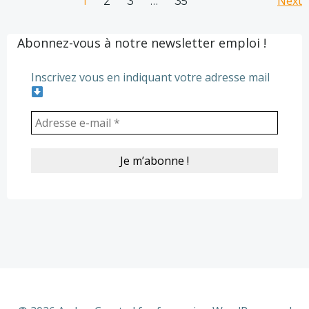
Posts
Po
Next
Page
1
2
3
…
35
navigation
na
Abonnez-vous à notre newsletter emploi !
Inscrivez vous en indiquant votre adresse mail