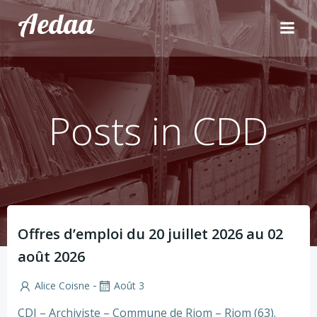
Aller
Aedaa
au
contenu
Posts in CDD
Offres d’emploi du 20 juillet 2026 au 02
août 2026
-
Alice Coisne
Août 3
CDI – Archiviste – Commune de Riom – Riom (63).