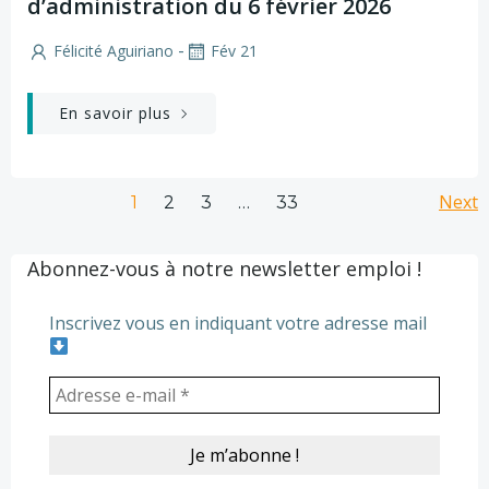
d’administration du 6 février 2026
-
Félicité Aguiriano
Fév 21
En savoir plus
Posts
Po
Page
Page
Page
Next
Page
1
2
3
…
33
navigation
na
Abonnez-vous à notre newsletter emploi !
Inscrivez vous en indiquant votre adresse mail