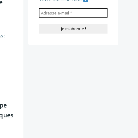
e
e :
upe
nques