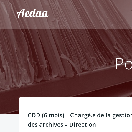
Aller
Aedaa
au
contenu
Po
CDD (6 mois) – Chargé.e de la gestio
des archives – Direction