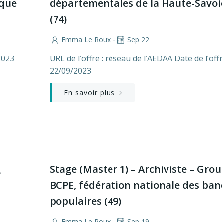
ique
départementales de la Haute-Savoi
(74)
-
Emma Le Roux
Sep 22
2023
URL de l’offre : réseau de l’AEDAA Date de l’offr
22/09/2023
En savoir plus
Stage (Master 1) – Archiviste – Gro
e
BCPE, fédération nationale des ba
populaires (49)
-
Emma Le Roux
Sep 19