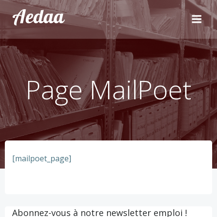
Aller
Aedaa
au
contenu
Page MailPoet
[mailpoet_page]
Abonnez-vous à notre newsletter emploi !