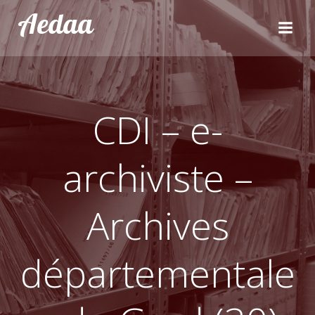
Aller
Aedaa
au
contenu
CDI – e-
archiviste –
Archives
départementale