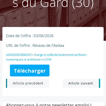
s du Gard (30)
Date de l’offre : 03/06/2026
URL de l’offre : Réseau de l’Aedaa
o030260528002031-charge-e-collecte-traitement-archives-
numeriques-e-archiviste-n-2318
Télécharger
Post
Post
Article suivant
Article précédent
navigation
navigation
Abonnez-vous à notre newsletter emploi !