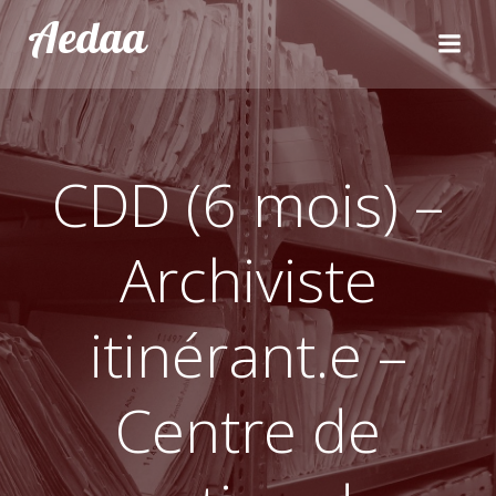
Aller
Aedaa
au
contenu
CDD (6 mois) –
Archiviste
itinérant.e –
Centre de