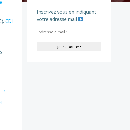
e
Inscrivez vous en indiquant
votre adresse mail
3).
CDI
e –
ron
H –