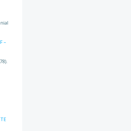
nial
F –
78).
STE