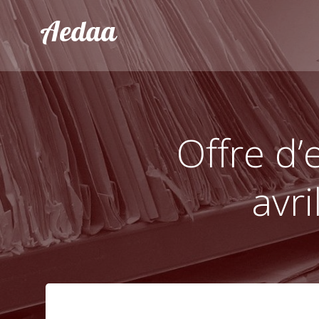
Aller
Aedaa
au
contenu
Offre d’
avri