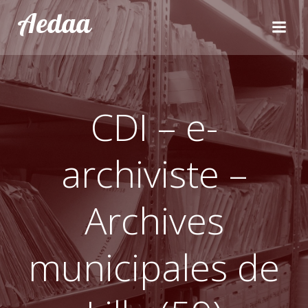
Aller
Aedaa
au
contenu
CDI – e-
archiviste –
Archives
municipales de