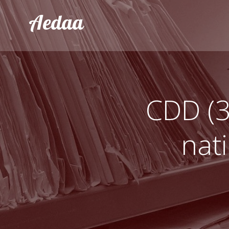
Aller
Aedaa
au
contenu
CDD (3
nati