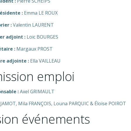
ident :
Pierre SCHEIPS
ésidente :
Emma LE ROUX
rier :
Valentin LAURENT
er adjoint :
Loïc BOURGES
taire :
Margaux PROST
re adjointe :
Ella VAILLEAU
ssion emploi
nsable :
Axel GRIMAULT
 JAMOT, Mila FRANÇOIS, Louna PARQUIC & Éloïse POIROT
ion événements