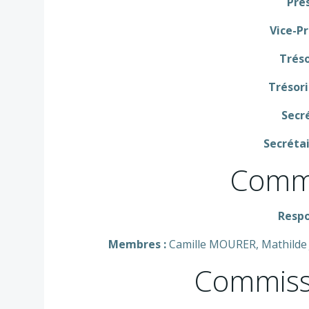
Prés
Vice-Pr
Tréso
Trésori
Secré
Secrétai
Commi
Respo
Membres :
Camille MOURER, Mathilde
Commiss