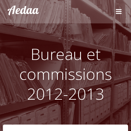
Aller
Aedaa
au
contenu
Bureau et
commissions
2012-2013