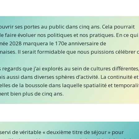
uvrir ses portes au public dans cinq ans. Cela pourrait
 faire évoluer nos politiques et nos pratiques. En ce qui
’année 2028 marquera le 170e anniversaire de
naises. Il serait formidable que nous puissions célébrer 
es regards que j’ai explorés au sein de cultures différentes
 aussi dans diverses sphères d’activité. La continuité et
lles de la boussole dans laquelle spatialité et temporali
ent bien plus de cinq ans.
ervi de véritable « deuxième titre de séjour » pour