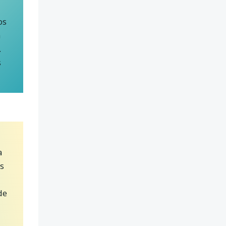
os
n
.
s
a
es
de