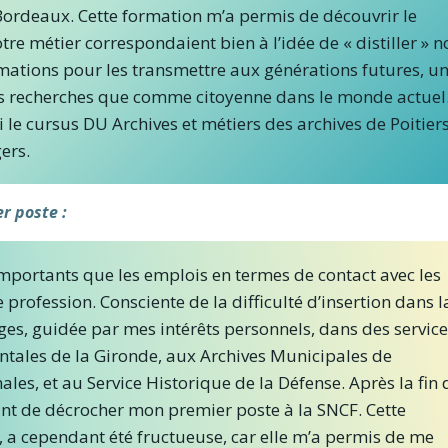
e Bordeaux. Cette formation m’a permis de découvrir le
e métier correspondaient bien à l’idée de « distiller » n
rmations pour les transmettre aux générations futures, u
mes recherches que comme citoyenne dans le monde actuel
vi le cursus DU Archives et métiers des archives de Poitier
ers.
r poste :
mportants que les emplois en termes de contact avec les
e profession. Consciente de la difficulté d’insertion dans l
ages, guidée par mes intérêts personnels, dans des servic
ntales de la Gironde, aux Archives Municipales de
ales, et au Service Historique de la Défense. Après la fin 
ant de décrocher mon premier poste à la SNCF. Cette
 a cependant été fructueuse, car elle m’a permis de me