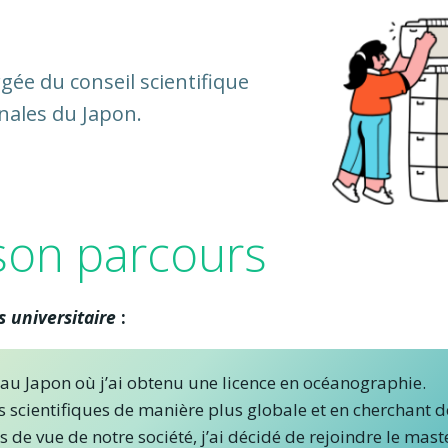
rgée du conseil scientifique
nales du Japon.
 son parcours
s universitaire
:
u Japon où j’ai obtenu une licence en océanographie.
 scientifiques de manière plus globale et en cherchant d
 de vue de notre société, j’ai décidé de rejoindre le mast