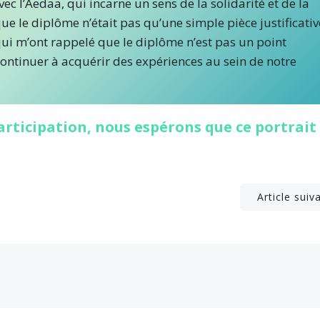
c l’Aedaa, qui incarne un sens de la solidarité et de la
ue le diplôme n’était pas qu’une simple pièce justificativ
 qui m’ont rappelé que le diplôme n’est pas un point
continuer à acquérir des expériences au sein de notre
rticipation, nous espérons que ce portrait
Post
Article suiv
navigation