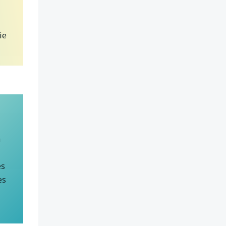
ie
n
es
es