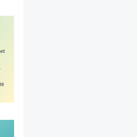
cet
,
té