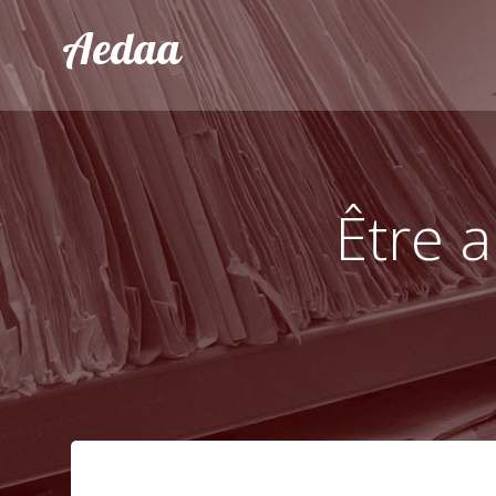
Aller
Aedaa
au
contenu
Être a