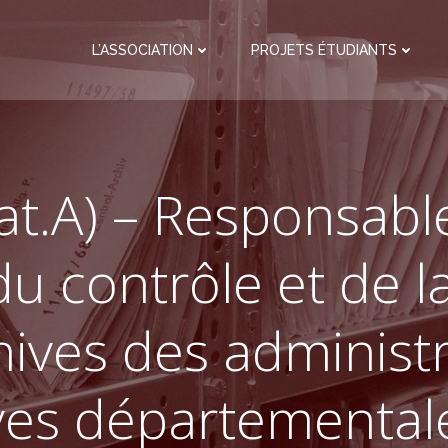
L’ASSOCIATION
PROJETS ÉTUDIANTS
at.A) – Responsabl
du contrôle et de la
hives des administr
ves départemental