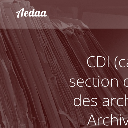
Aller
Aedaa
au
contenu
CDI (c
section 
des arc
Archi