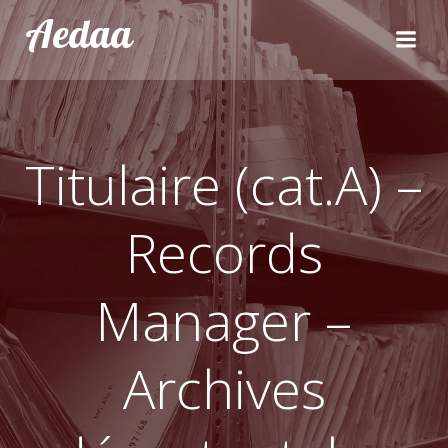
Aller
Aedaa
au
contenu
Titulaire (cat.A) –
Records
Manager –
Archives