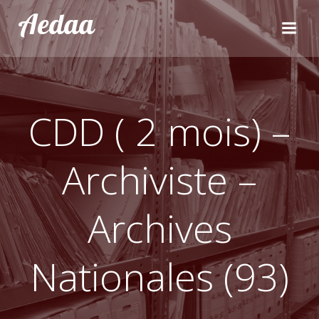
Aller
Aedaa
au
contenu
CDD ( 2 mois) –
Archiviste –
Archives
Nationales (93)