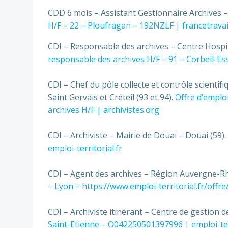
CDD 6 mois – Assistant Gestionnaire Archives –
H/F – 22 – Ploufragan – 192NZLF | francetravail
CDI – Responsable des archives – Centre Hospit
responsable des archives H/F – 91 – Corbeil-Es
CDI – Chef du pôle col­lecte et contrôle scien­ti­f
Saint Gervais et Créteil (93 et 94).
Offre d’emploi
archives H/F | archivistes.org
CDI – Archiviste – Mairie de Douai – Douai (59).
emploi-territorial.fr
CDI – Agent des archives – Région Auvergne-Rh
– Lyon – https://www.emploi-territorial.fr/offr
CDI – Archiviste itinérant – Centre de gestion de
Saint-Etienne – O042250501397996 | emploi-terr