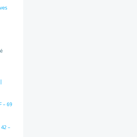
ives
ré
 |
F – 69
 42 –