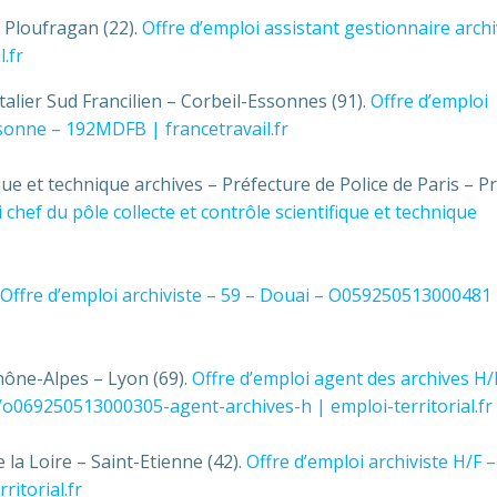
 Ploufragan (22).
Offre d’emploi assistant gestionnaire arch
.fr
alier Sud Francilien – Corbeil-Essonnes (91).
Offre d’emploi
sonne – 192MDFB | francetravail.fr
i­que et tech­ni­que archi­ves – Préfecture de Police de Paris – P
 chef du pôle collecte et contrôle scientifique et technique
Offre d’emploi archiviste – 59 – Douai – O059250513000481
ône-Alpes – Lyon (69).
Offre d’emploi agent des archives H/
e/o069250513000305-agent-archives-h | emploi-territorial.fr
 la Loire – Saint-Etienne (42).
Offre d’emploi archiviste H/F –
itorial.fr