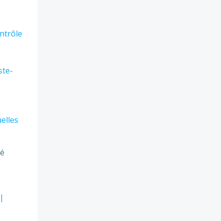
ontrôle
ste-
elles
ré
 |