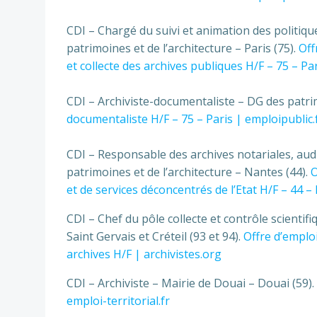
CDI – Chargé du suivi et animation des politiqu
patrimoines et de l’architecture – Paris (75).
Off
et collecte des archives publiques H/F – 75 – Par
CDI – Archiviste-documentaliste – DG des patrimo
documentaliste H/F – 75 – Paris | emploipublic.
CDI – Responsable des archives notariales, audi
patrimoines et de l’architecture – Nantes (44).
O
et de services déconcentrés de l’Etat H/F – 44 –
CDI – Chef du pôle col­lecte et contrôle scien­ti­f
Saint Gervais et Créteil (93 et 94).
Offre d’emploi
archives H/F | archivistes.org
CDI – Archiviste – Mairie de Douai – Douai (59).
emploi-territorial.fr