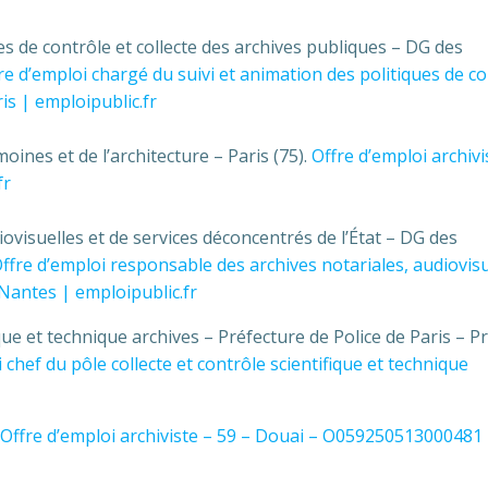
es de contrôle et collecte des archives publiques – DG des
re d’emploi chargé du suivi et animation des politiques de c
is | emploipublic.fr
ines et de l’architecture – Paris (75).
Offre d’emploi archivi
fr
ovisuelles et de services déconcentrés de l’État – DG des
ffre d’emploi responsable des archives notariales, audiovisu
 Nantes | emploipublic.fr
i­que et tech­ni­que archi­ves – Préfecture de Police de Paris – P
 chef du pôle collecte et contrôle scientifique et technique
Offre d’emploi archiviste – 59 – Douai – O059250513000481