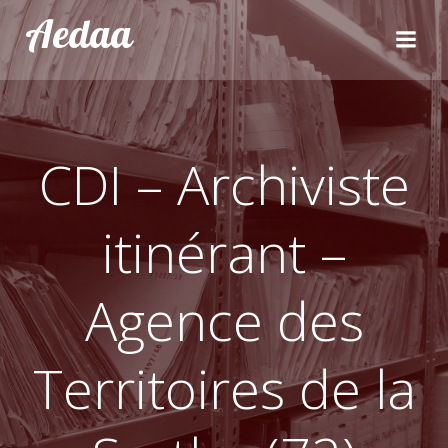
Aller
Aedaa
au
contenu
CDI – Archiviste
itinérant –
Agence des
Territoires de la