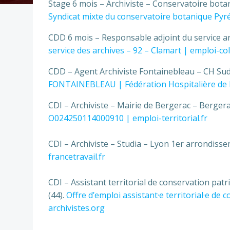
Stage 6 mois – Archiviste – Conservatoire bot
Syndicat mixte du conservatoire botanique Pyré
CDD 6 mois – Responsable adjoint du service arc
service des archives – 92 – Clamart | emploi-coll
CDD – Agent Archiviste Fontainebleau – CH Sud
FONTAINEBLEAU | Fédération Hospitalière de 
CDI – Archiviste – Mairie de Bergerac – Bergera
O024250114000910 | emploi-territorial.fr
CDI – Archiviste – Studia – Lyon 1er arrondisse
francetravail.fr
CDI – Assistant territorial de conservation pa
(44).
Offre d’
emploi assistant·e territorial·e de
archivistes.org