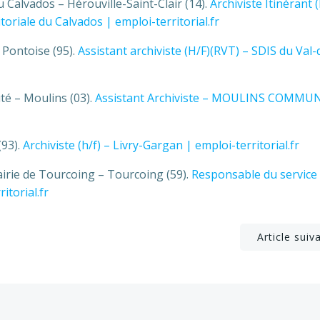
u Calvados – Hérouville-Saint-Clair (14).
Archiviste Itinérant (
oriale du Calvados | emploi-territorial.fr
– Pontoise (95).
Assistant archiviste (H/F)(RVT) – SDIS du Val-
té – Moulins (03).
Assistant Archiviste – MOULINS COMM
(93).
Archiviste (h/f) – Livry-Gargan | emploi-territorial.fr
irie de Tourcoing – Tourcoing (59).
Responsable du service
torial.fr
Post
Article suiv
navigation