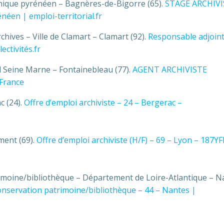
anique pyrénéen – Bagnères-de-Bigorre (65).
STAGE ARCHIVI
néen | emploi-territorial.fr
hives – Ville de Clamart – Clamart (92).
Responsable adjoint
ectivités.fr
 Seine Marne – Fontainebleau (77).
AGENT ARCHIVISTE
France
c (24).
Offre d’emploi archiviste – 24 – Bergerac –
ment (69).
Offre d’emploi archiviste (H/F) – 69 – Lyon – 187Y
trimoine/bibliothèque – Département de Loire-Atlantique – N
 conservation patrimoine/bibliothèque – 44 – Nantes |