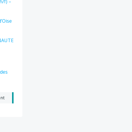
h/f) –
d’Oise
UNAUTE
 des
ant