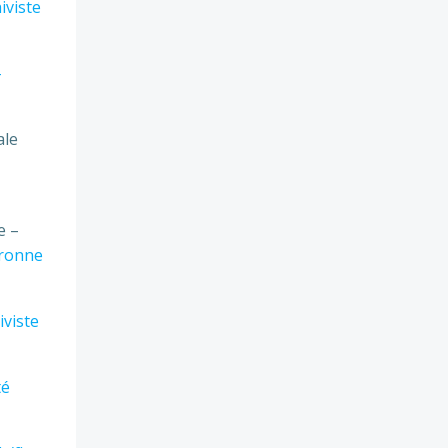
iviste
–
ale
e –
aronne
iviste
té